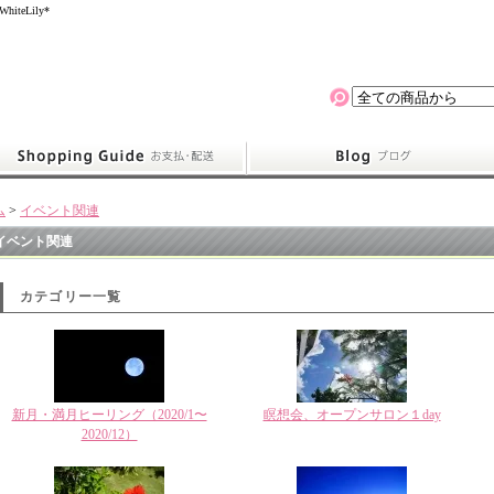
eLily*
ム
>
イベント関連
イベント関連
カテゴリー一覧
新月・満月ヒーリング（2020/1〜
瞑想会、オープンサロン１day
2020/12）