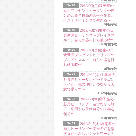
No.18
2019/6/3(月)双子座の
新月プレゼントヒーリング〜自
分の言葉で最高の人生を創る、
ベストタイミングで生きる〜
0円(内税)
No.19
2019/7/3(水)蟹座の日
食新月ヒーリング〜ブレイクス
ルー、自らの器を打ち破る時〜
8,100円(内税)
No.20
2019/7/3(水)蟹座の日
食新月プレゼントヒーリング〜
ブレイクスルー、自らの器を打
ち破る時〜
0円(内税)
No.21
2019/7/17(水)山羊座の
月食満月ヒーリング〜ドラゴン
テイル、魂の仲間とつながり天
意で尽くす〜
8,100円(内税)
No.22
2019/8/3(木)獅子座の
新月ヒーリング〜遊びながら輝
く。集団から外れ自分の世界を
創る〜
8,100円(内税)
No.23
2019/8/15(木)水瓶座の
満月ヒーリング〜本当の絆を繋
ぎながら新しいネットワークを