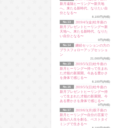
新月遠隔ヒーリング〜新天地
へ。来たる新時代、なりたい自
分となる〜
8,100円(内税)
No.13
2019/4/5(金)牡羊座の
新月プレゼントヒーリング〜新
天地へ。来たる新時代、なりた
い自分となる〜
0円(内税)
No.14
継続セッションの方の
プラスフォローアップセッショ
ン
21,000円(内税)
No.15
2019/5/5(日)牡牛座の
新月ヒーリング〜持って生まれ
た才能の新展開。今ある豊かさ
を身体で感じる〜
8,100円(内税)
No.16
2019/5/5(日)牡牛座の
新月プレゼントヒーリング〜持
って生まれた才能の新展開。今
ある豊かさを身体で感じる〜
0円(内税)
No.17
2019/6/3(月)双子座の
新月ヒーリング〜自分の言葉で
最高の人生を創る、ベストタイ
ミングで生きる〜
8,100円(内税)