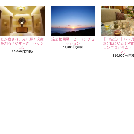
心が癒され、光り輝く現実
過去世回帰・ヒーリングセ
【一括払い】12ヶ
を創る「やすらぎ」セッシ
ッション
輝く私になる！対
ョン
41,000円(内税)
ョンプログラム（
23,000円(内税)
ス）
810,000円(内税