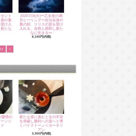
レゼント
2020/3/10(火)〜乙女座の満
自身の裏
月ヒーリング〜自分自身の
を受け入
裏の顔、リリスの質を受け
し新たな
入れる。自然と調和し新た
なに生きる〜
8,100円(内税)
21
>
や愛情の
新たな道に進むときの不安
トーン☆
を突破し勝利への道へと導
イド
くパイストーン☆カーネリ
アン
3,300円(内税)