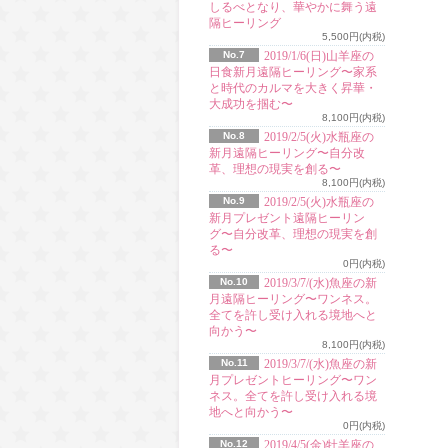
しるべとなり、華やかに舞う遠
隔ヒーリング
5,500円(内税)
No.7
2019/1/6(日)山羊座の
日食新月遠隔ヒーリング〜家系
と時代のカルマを大きく昇華・
大成功を掴む〜
8,100円(内税)
No.8
2019/2/5(火)水瓶座の
新月遠隔ヒーリング〜自分改
革、理想の現実を創る〜
8,100円(内税)
No.9
2019/2/5(火)水瓶座の
新月プレゼント遠隔ヒーリン
グ〜自分改革、理想の現実を創
る〜
0円(内税)
No.10
2019/3/7/(水)魚座の新
月遠隔ヒーリング〜ワンネス。
全てを許し受け入れる境地へと
向かう〜
8,100円(内税)
No.11
2019/3/7/(水)魚座の新
月プレゼントヒーリング〜ワン
ネス。全てを許し受け入れる境
地へと向かう〜
0円(内税)
No.12
2019/4/5(金)牡羊座の