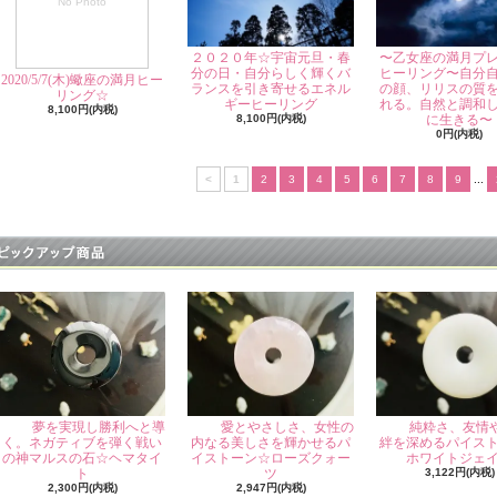
No Photo
２０２０年☆宇宙元旦・春
〜乙女座の満月プ
分の日・自分らしく輝くバ
ヒーリング〜自分
2020/5/7(木)蠍座の満月ヒー
ランスを引き寄せるエネル
の顔、リリスの質
リング☆
ギーヒーリング
れる。自然と調和
8,100円(内税)
8,100円(内税)
に生きる〜
0円(内税)
<
1
2
3
4
5
6
7
8
9
...
夢を実現し勝利へと導
純粋さ、友情
愛とやさしさ、女性の
く。ネガティブを弾く戦い
絆を深めるパイス
内なる美しさを輝かせるパ
の神マルスの石☆ヘマタイ
ホワイトジェ
イストーン☆ローズクォー
ト
3,122円(内税)
ツ
2,300円(内税)
2,947円(内税)