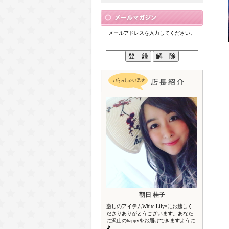
メールアドレスを入力してください。
朝日 桂子
癒しのアイテムWhite Lily*にお越しく
ださりありがとうございます。あなた
に沢山のhappyをお届けできますように
🎵