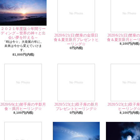
No Photo
No Photo
２０２１年度版☆年間リー
ディング～世界の神々と出
2020/6/21(日)蟹座の金環日
2020/6/21(日)蟹
会い夢を叶える～
食＆夏至新月プレゼントヒ
食＆夏至新月ヒー
「時は今☆」大発展の年に。
ーリング☆
8,100円(内税)
未来は今から変えていけま
0円(内税)
す。
81,000円(内税)
No Photo
No Photo
No Photo
2020/6/6(土)射手座の半影月
2020/5/23(土)双子座の新月
2020/5/23(土)双
食・満月ヒーリング☆
プレゼントヒーリング☆
ヒーリング
8,100円(内税)
0円(内税)
8,100円(内税)