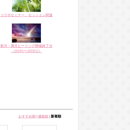
コラボセミナー、セッション関連
新月・満月ヒーリング開催終了分
（2019/1〜2019/12）
おすすめ順
|
価格順
|
新着順