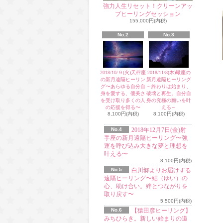
強力人生リセット！クリーンアッ
プヒーリングセッション
155,000円(内税)
No.2
No.3
2018/10/９(火)天秤座
2018/11/8(木)蠍座の
の新月遠隔ヒーリン
新月遠隔ヒーリング
グ〜あらゆる自分自
～終わりは始まり、
身を愛する、優美さ
破壊と再生。自分自
を受け取り多くの人
身の究極の願いを叶
の応援を得る〜
える～
8,100円(内税)
8,100円(内税)
No.4
2018年12月7日(金)射
手座の新月遠隔ヒーリング〜強
運を呼び込み大きな夢と理想を
叶える〜
8,100円(内税)
No.5
白川郷よりお届けする
遠隔ヒーリング〜結（ゆい）の
心、助け合い。絆とつながりを
取り戻す〜
5,500円(内税)
No.6
【猿田彦ヒーリング】
みちひらき。新しい始まりの道