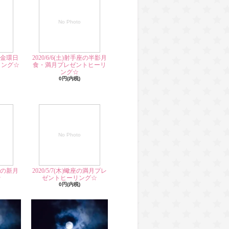
No Photo
座の金環日
2020/6/6(土)射手座の半影月
リング☆
食・満月プレゼントヒーリ
ング☆
0円(内税)
No Photo
子座の新月
2020/5/7(木)蠍座の満月プレ
☆
ゼントヒーリング☆
0円(内税)