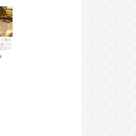
月☆光り
面セッシ
月2コー
)