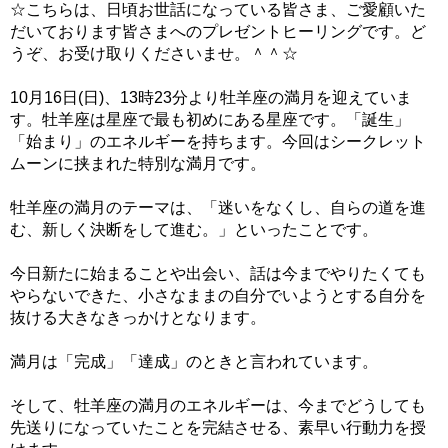
☆こちらは、日頃お世話になっている皆さま、ご愛顧いた
だいております皆さまへのプレゼントヒーリングです。ど
うぞ、お受け取りくださいませ。＾＾☆
10月16日(日)、13時23分より牡羊座の満月を迎えていま
す。牡羊座は星座で最も初めにある星座です。「誕生」
「始まり」のエネルギーを持ちます。今回はシークレット
ムーンに挟まれた特別な満月です。
牡羊座の満月のテーマは、「迷いをなくし、自らの道を進
む、新しく決断をして進む。」といったことです。
今日新たに始まることや出会い、話は今までやりたくても
やらないできた、小さなままの自分でいようとする自分を
抜ける大きなきっかけとなります。
満月は「完成」「達成」のときと言われています。
そして、牡羊座の満月のエネルギーは、今までどうしても
先送りになっていたことを完結させる、素早い行動力を授