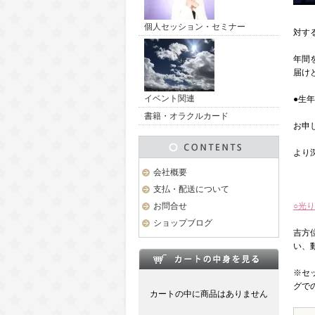
個人セッション・セミナー
対す
年間
届け
イベント関連
●生
書籍・オラクルカード
お申
より
会社概要
支払・配送について
お問合せ
○光
ショップブログ
吉方
い、
※セ
グで
カートの中に商品はありません