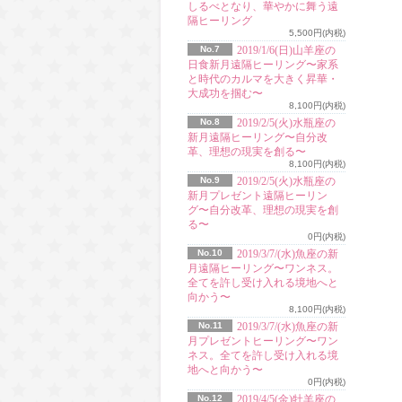
しるべとなり、華やかに舞う遠
隔ヒーリング
5,500円(内税)
No.7
2019/1/6(日)山羊座の
日食新月遠隔ヒーリング〜家系
と時代のカルマを大きく昇華・
大成功を掴む〜
8,100円(内税)
No.8
2019/2/5(火)水瓶座の
新月遠隔ヒーリング〜自分改
革、理想の現実を創る〜
8,100円(内税)
No.9
2019/2/5(火)水瓶座の
新月プレゼント遠隔ヒーリン
グ〜自分改革、理想の現実を創
る〜
0円(内税)
No.10
2019/3/7/(水)魚座の新
月遠隔ヒーリング〜ワンネス。
全てを許し受け入れる境地へと
向かう〜
8,100円(内税)
No.11
2019/3/7/(水)魚座の新
月プレゼントヒーリング〜ワン
ネス。全てを許し受け入れる境
地へと向かう〜
0円(内税)
No.12
2019/4/5(金)牡羊座の