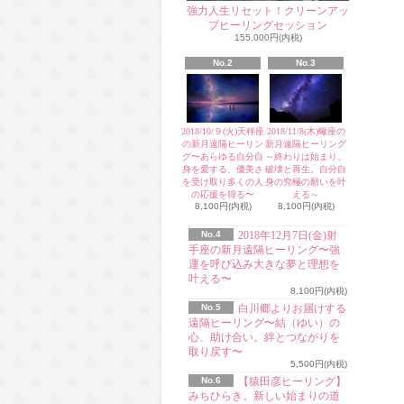
強力人生リセット！クリーンアッ
プヒーリングセッション
155,000円(内税)
No.2
No.3
2018/10/９(火)天秤座
2018/11/8(木)蠍座の
の新月遠隔ヒーリン
新月遠隔ヒーリング
グ〜あらゆる自分自
～終わりは始まり、
身を愛する、優美さ
破壊と再生。自分自
を受け取り多くの人
身の究極の願いを叶
の応援を得る〜
える～
8,100円(内税)
8,100円(内税)
No.4
2018年12月7日(金)射
手座の新月遠隔ヒーリング〜強
運を呼び込み大きな夢と理想を
叶える〜
8,100円(内税)
No.5
白川郷よりお届けする
遠隔ヒーリング〜結（ゆい）の
心、助け合い。絆とつながりを
取り戻す〜
5,500円(内税)
No.6
【猿田彦ヒーリング】
みちひらき。新しい始まりの道