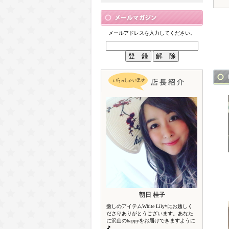
メールアドレスを入力してください。
朝日 桂子
癒しのアイテムWhite Lily*にお越しく
ださりありがとうございます。あなた
に沢山のhappyをお届けできますように
🎵