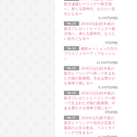
新月遠隔ヒーリング〜新天地
へ。来たる新時代、なりたい自
分となる〜
8,100円(内税)
No.13
2019/4/5(金)牡羊座の
新月プレゼントヒーリング〜新
天地へ。来たる新時代、なりた
い自分となる〜
0円(内税)
No.14
継続セッションの方の
プラスフォローアップセッショ
ン
21,000円(内税)
No.15
2019/5/5(日)牡牛座の
新月ヒーリング〜持って生まれ
た才能の新展開。今ある豊かさ
を身体で感じる〜
8,100円(内税)
No.16
2019/5/5(日)牡牛座の
新月プレゼントヒーリング〜持
って生まれた才能の新展開。今
ある豊かさを身体で感じる〜
0円(内税)
No.17
2019/6/3(月)双子座の
新月ヒーリング〜自分の言葉で
最高の人生を創る、ベストタイ
ミングで生きる〜
8,100円(内税)