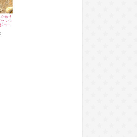
月☆光り
面セッシ
月2コー
)