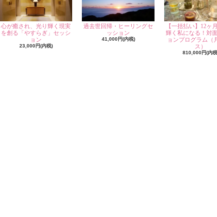
心が癒され、光り輝く現実
過去世回帰・ヒーリングセ
【一括払い】12ヶ
を創る「やすらぎ」セッシ
ッション
輝く私になる！対
ョン
41,000円(内税)
ョンプログラム（
23,000円(内税)
ス）
810,000円(内税