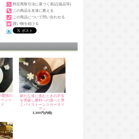
特定商取引法に基づく表記(返品等)
この商品を友達に教える
この商品について問い合わせる
買い物を続ける
や愛情の
新たな道に進むときの不安
トーン☆
を突破し勝利への道へと導
イド
くパイストーン☆カーネリ
アン
3,300円(内税)