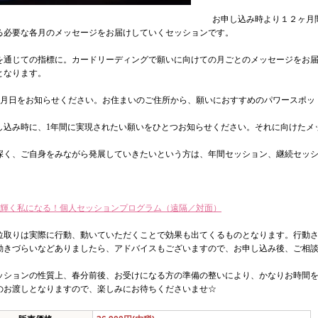
お申し込み時より１２ヶ月
る必要な各月のメッセージをお届けしていくセッションです。
を通じての指標に。カードリーディングで願いに向けての月ごとのメッセージをお
となります。
年月日をお知らせください。お住まいのご住所から、願いにおすすめのパワースポッ
し込み時に、1年間に実現されたい願いをひとつお知らせください。それに向けたメ
深く、ご自身をみながら発展していきたいという方は、年間セッション、継続セッ
り輝く私になる！個人セッションプログラム（遠隔／対面）
位取りは実際に行動、動いていただくことで効果も出てくるものとなります。行動
動きづらいなどありましたら、アドバイスもございますので、お申し込み後、ご相
ッションの性質上、春分前後、お受けになる方の準備の整いにより、かなりお時間
のお渡しとなりますので、楽しみにお待ちくださいませ☆