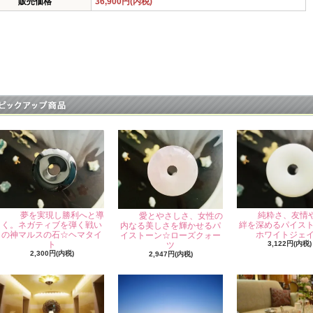
販売価格
36,900円(内税)
夢を実現し勝利へと導
純粋さ、友情
愛とやさしさ、女性の
く。ネガティブを弾く戦い
絆を深めるパイス
内なる美しさを輝かせるパ
の神マルスの石☆ヘマタイ
ホワイトジェ
イストーン☆ローズクォー
ト
3,122円(内税)
ツ
2,300円(内税)
2,947円(内税)