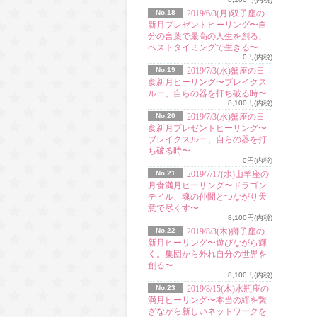
No.18
2019/6/3(月)双子座の
新月プレゼントヒーリング〜自
分の言葉で最高の人生を創る、
ベストタイミングで生きる〜
0円(内税)
No.19
2019/7/3(水)蟹座の日
食新月ヒーリング〜ブレイクス
ルー、自らの器を打ち破る時〜
8,100円(内税)
No.20
2019/7/3(水)蟹座の日
食新月プレゼントヒーリング〜
ブレイクスルー、自らの器を打
ち破る時〜
0円(内税)
No.21
2019/7/17(水)山羊座の
月食満月ヒーリング〜ドラゴン
テイル、魂の仲間とつながり天
意で尽くす〜
8,100円(内税)
No.22
2019/8/3(木)獅子座の
新月ヒーリング〜遊びながら輝
く。集団から外れ自分の世界を
創る〜
8,100円(内税)
No.23
2019/8/15(木)水瓶座の
満月ヒーリング〜本当の絆を繋
ぎながら新しいネットワークを