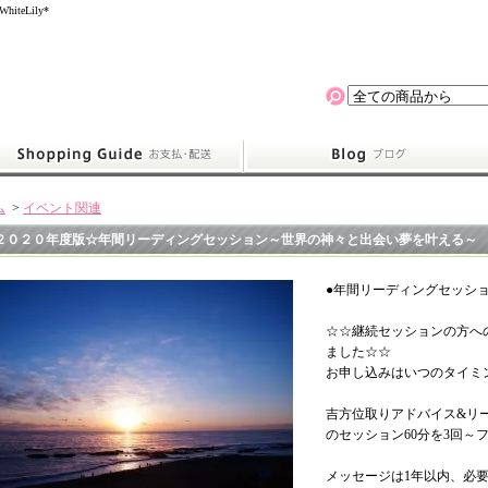
eLily*
ム
>
イベント関連
２０２０年度版☆年間リーディングセッション～世界の神々と出会い夢を叶える～
●年間リーディングセッシ
☆☆継続セッションの方へ
ました☆☆
お申し込みはいつのタイミ
吉方位取りアドバイス&リ
のセッション60分を3回～
メッセージは1年以内、必