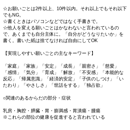
☆お願いごとは2件以上、10件以内。それ以上でもそれ以下
でもNG。
☆書くときはパソコンなどではなく手書きで。
☆他人を変える願いごとはかなわないと言われているの
で、あくまでも自分主体に。「自分がどうなりたいか」を
書く。書いた紙は捨てなければ自由にしてOK
【実現しやすい願いごとの主なキーワード】
「家庭」「家族」「安定」「成長」「親密さ」「慈愛」
「感情」「気分」「育成」「解放」「不安感」「本能的な
反応」「帰属意識」「経済的安定」「子供のしつけ」「い
たわり」「やさしさ」「世話をする」「独占欲」
○関連のあるからだの部分・症状
乳房・胸腔・膵臓・胃・膨満感・胃潰瘍・腫瘍
※これらの部位の健康を促進すると言われている