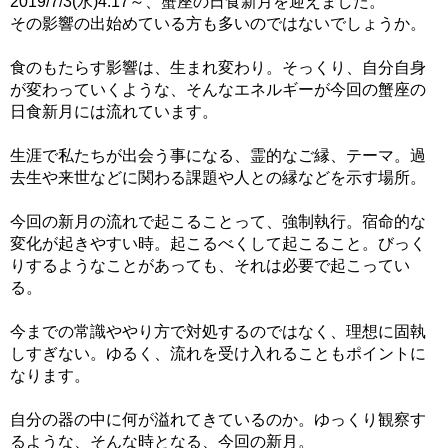
2019/7/3(水)4:17～、蟹座の日食新月を迎えました。
その影響の出始めている方も多いのではないでしょうか。
食のもたらす影響は、生まれ変わり。そっくり、自分自身
が変わっていくような、そんなエネルギーが今回の蟹座の
日食新月には流れています。
生涯で私たちが出会う事になる、霊的なご縁、テーマ。過
去生や来世などに関わる課題や人との縁などを示す場所。
今回の新月の流れで起こることって、強制執行。宿命的な
変化が起きやすい時。起こるべくして起こること。びっく
りするようなことがあっても、それは必要で起こってい
る。
今までの常識ややり方で対処するのではなく、理想に固執
しすぎない。ゆるく、流れを受け入れることもポイントに
なります。
自分の器の中に何が溢れてきているのか。ゆっくり観察す
るような、そんな時となる、今回の新月。